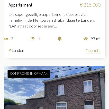
Appartement
€ 215.000
Dit super gezellige appartement situeert zich
namelijk in de Hertog van Brabantlaan te Landen.
"De" straat door iedereen...
2
1
-
97 m²
Landen
Meer info
COMPROMIS IN OPMAAK