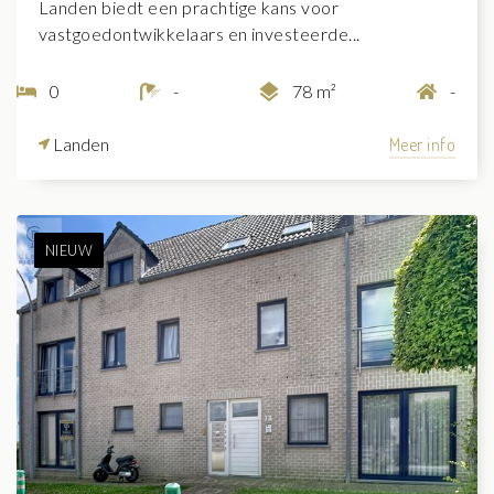
Landen biedt een prachtige kans voor
vastgoedontwikkelaars en investeerde...
0
-
78 m²
-
Landen
Meer info
NIEUW