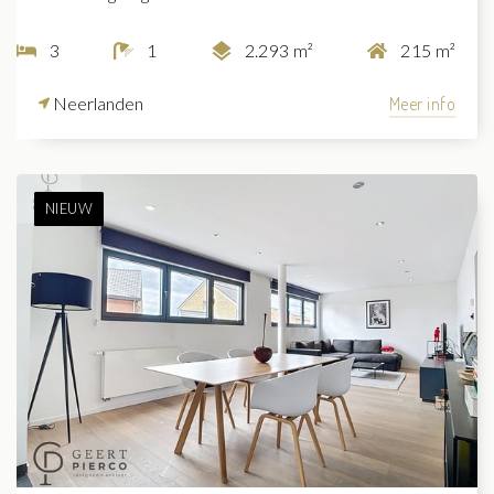
3
1
2.293 m²
215 m²
Neerlanden
Meer info
NIEUW