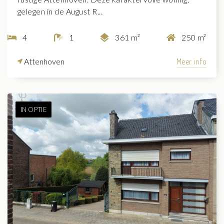
gelegen in de August R...
4
1
361 m²
250 m²
Attenhoven
Meer info
IN OPTIE