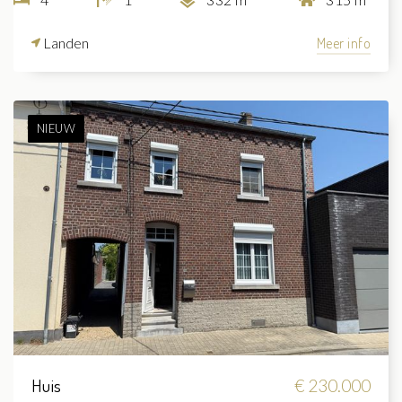
Landen
Meer info
NIEUW
Huis
€ 230.000