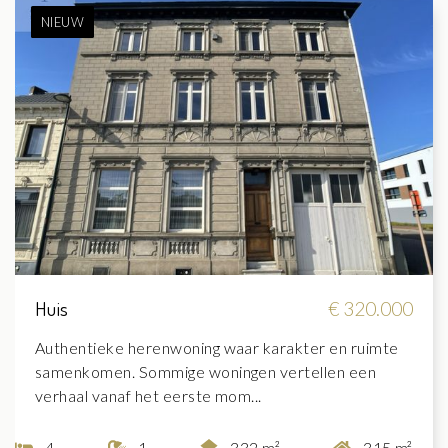
NIEUW
Huis
€ 320.000
Authentieke herenwoning waar karakter en ruimte
samenkomen. Sommige woningen vertellen een
verhaal vanaf het eerste mom...
4
1
332 m²
315 m²