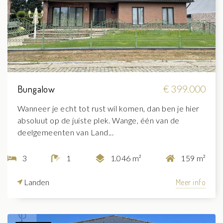
Bungalow
€ 399.000
Wanneer je echt tot rust wil komen, dan ben je hier
absoluut op de juiste plek. Wange, één van de
deelgemeenten van Land...
3
1
1.046 m²
159 m²
Landen
Meer info