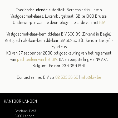
Toezichthoudende autoriteit:
Beroepsinstituut van
Vastgoedmakelaars,
Luxemburgstraat 16B te 1000 Brussel
Onderworpen aan de deontologische code van het
BIV
Vastgoedmakelaar-bemiddelaar BIV 506199 (Erkend in België)
Vastgoedmakelaar-bemiddelaar BIV 507806 (Erkend in België) -
Syndicus
KB van 27 september 2006 tot goedkeuring van het reglement
van
plichtenleer van het BIV.
BA en borgstelling via NV AXA
Belgium (Polisnr. 730.390.160)
Contacteer het BIV via
02 505 38 50
|
info@biv.be
KANTOOR LANDEN
Postlaan 1W3
3400 Landen