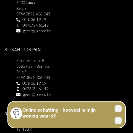
3400 Landen
België
BTW 0891.406.343
011/36.19.19
0473/34.61.42
geert@pierco.be
BIJKANTOOR PAAL
Kloosterstraat 8
3583 Paal - Beringen
België
BTW 0891.406.343
011/36.19.19
0473/34.61.42
geert@pierco.be
NAVIGATIE
TE KOOP
TE HUUR