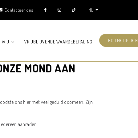
Contacteer ons
NL
HOU ME OP DE 
N WIJ
VRIJBLIJVENDE WAARDEBEPALING
 ONZE MOND AAN
odste ons hier met veel geduld doorheen. Zijn
 iedereen aanraden!