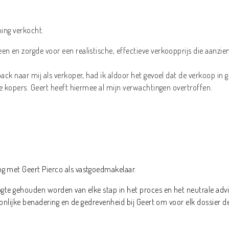
ning verkocht.
n en zorgde voor een realistische, effectieve verkoopprijs die aanzie
back naar mij als verkoper, had ik aldoor het gevoel dat de verkoop i
ke kopers. Geert heeft hiermee al mijn verwachtingen overtroffen.
g met Geert Pierco als vastgoedmakelaar.
gte gehouden worden van elke stap in het proces en het neutrale advies 
oonlijke benadering en de gedrevenheid bij Geert om voor elk dossier de