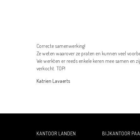
Correcte samenwerking!
Ze weten waarover ze praten en kunnen veel voorbee
We werkten er reeds enkele keren mee samen en zijn
verkocht. TOP!
Katrien Lavaerts
KANTOOR LANDEN
BIJKANTOOR PAA