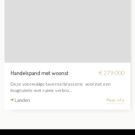
Handelspand met woonst
€ 279.000
Deze voormalige taverne/brasserie voorziet een
toogruimte met ruime verbru...
Landen
Meer info