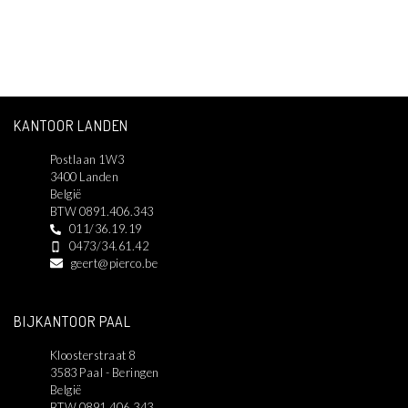
KANTOOR LANDEN
Postlaan 1W3
3400 Landen
België
BTW 0891.406.343
011/36.19.19
0473/34.61.42
geert@pierco.be
BIJKANTOOR PAAL
Kloosterstraat 8
3583 Paal - Beringen
België
BTW 0891.406.343