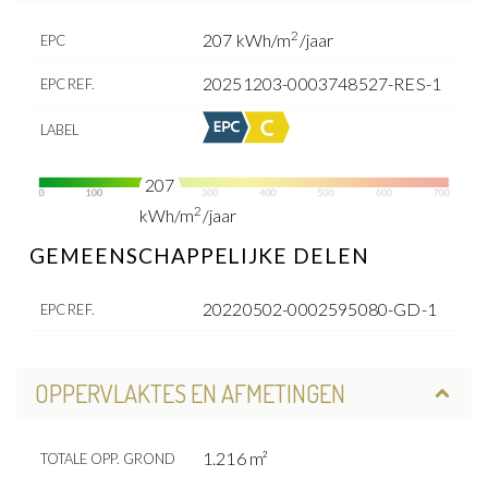
2
207 kWh/m
/jaar
EPC
20251203-0003748527-RES-1
EPC REF.
LABEL
207
2
kWh/m
/jaar
GEMEENSCHAPPELIJKE DELEN
20220502-0002595080-GD-1
EPC REF.
OPPERVLAKTES EN AFMETINGEN
1.216 m²
TOTALE OPP. GROND