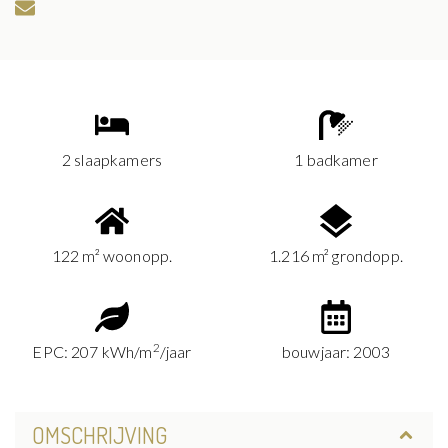
2 slaapkamers
1 badkamer
122 m² woonopp.
1.216 m² grondopp.
2
EPC: 207 kWh/m
/jaar
bouwjaar: 2003
OMSCHRIJVING