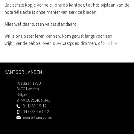
Dat eerste kopje koffie bij ons op kantoor, tot het bijstaan van de
notariële akte is onze manier van service bieden.
Alles wat daartussen valt is standaard.
Wil je ons beter leren kennen, kom gerust langs voor een
vrijblijvende babbel over jouw vastgoed dromen, of
klik hier
KANTOOR LANDEN
Postlaan 1W3
3400 Landen
België
BTW 0891.406.343
011/36.19.19
0473/34.61.42
geert@pierco.be