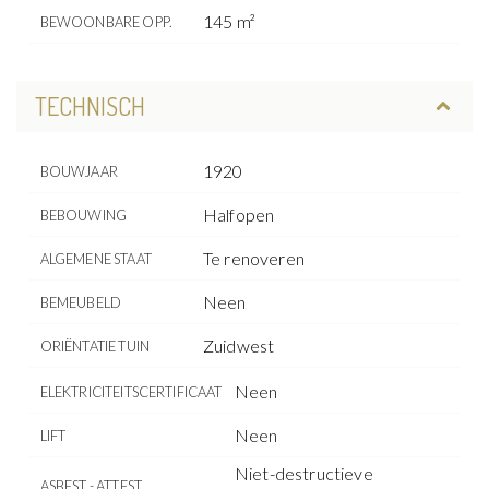
145 m²
BEWOONBARE OPP.
TECHNISCH
1920
BOUWJAAR
Halfopen
BEBOUWING
Te renoveren
ALGEMENE STAAT
Neen
BEMEUBELD
Zuidwest
ORIËNTATIE TUIN
Neen
ELEKTRICITEITSCERTIFICAAT
Neen
LIFT
Niet-destructieve
ASBEST - ATTEST