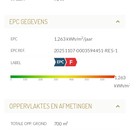
EPC GEGEVENS
2
1.263 kWh/m
/jaar
EPC
20251107-0003594451-RES-1
EPC REF.
LABEL
1.263
kWh/m
OPPERVLAKTES EN AFMETINGEN
700 m²
TOTALE OPP. GROND