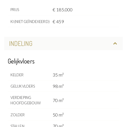
€ 185.000
PRIJS
€ 459
KI (NIET GEÏNDEXEERD)
INDELING
Gelijkvloers
35 m²
KELDER
98 m²
GELIJKVLOERS
VERDIEPING
70 m²
HOOFDGEBOUW
50 m²
ZOLDER
70 m²
STALLEN