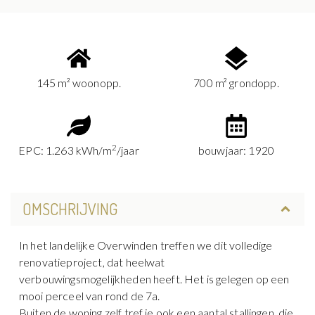
145 m² woonopp.
700 m² grondopp.
2
EPC: 1.263 kWh/m
/jaar
bouwjaar: 1920
OMSCHRIJVING
In het landelijke Overwinden treffen we dit volledige
renovatieproject, dat heelwat
verbouwingsmogelijkheden heeft. Het is gelegen op een
mooi perceel van rond de 7a.
Buiten de woning zelf tref je ook een aantal stallingen, die