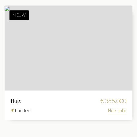
NIEUW
Huis
€ 365.000
Landen
Meer info