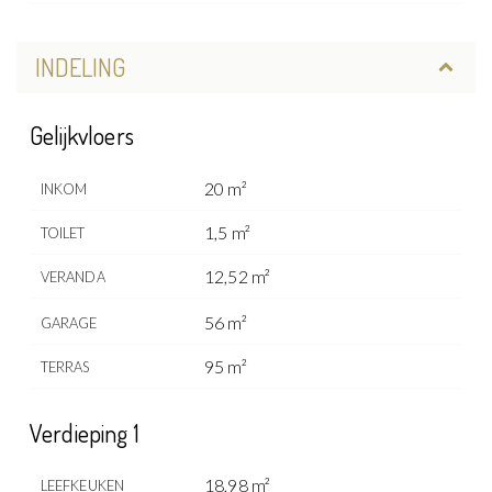
INDELING
Gelijkvloers
20 m²
INKOM
1,5 m²
TOILET
12,52 m²
VERANDA
56 m²
GARAGE
95 m²
TERRAS
Verdieping 1
18,98 m²
LEEFKEUKEN