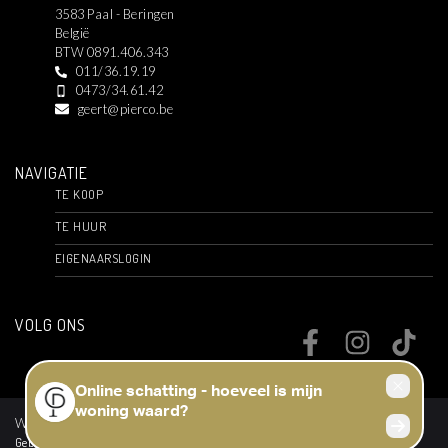
3583 Paal - Beringen
België
BTW 0891.406.343
011/36.19.19
0473/34.61.42
geert@pierco.be
NAVIGATIE
TE KOOP
TE HUUR
EIGENAARSLOGIN
VOLG ONS
Web development en Copyright © 2026 door
Zabun
/
Zimmo
Gebruiksvoorwaarden
|
Privacybeleid