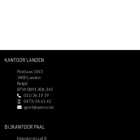
KANTOOR LANDEN
Postlaan 1W3
3400 Landen
België
BTW 0891.406.343
011/36.19.19
0473/34.61.42
geert@pierco.be
BIJKANTOOR PAAL
Kloosterstraat 8