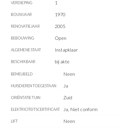
1
VERDIEPING
1970
BOUWJAAR
2005
RENOVATIEJAAR
Open
BEBOUWING
Instapklaar
ALGEMENE STAAT
bij akte
BESCHIKBAAR
Neen
BEMEUBELD
Ja
HUISDIEREN TOEGESTAAN
Zuid
ORIËNTATIE TUIN
Ja, Niet conform
ELEKTRICITEITSCERTIFICAAT
Neen
LIFT