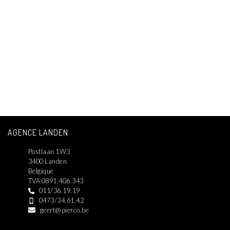
AGENCE LANDEN
Postlaan 1W3
3400 Landen
Belgique
TVA 0891.406.343
011/36.19.19
0473/34.61.42
geert@pierco.be