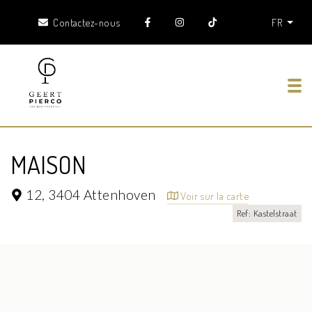
Contactez-nous
FR
Tog
MAISON
12,
3404 Attenhoven
Voir sur la carte
Ref: Kastelstraat