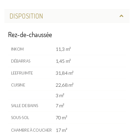
DISPOSITION
Rez-de-chaussée
11,3 m²
INKOM
1,45 m²
DÉBARRAS
31,84 m²
LEEFRUIMTE
22,68 m²
CUISINE
3 m²
7 m²
SALLE DE BAINS
70 m²
SOUS-SOL
17 m²
CHAMBRE À COUCHER