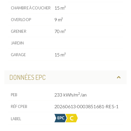
15 m²
CHAMBRE À COUCHER
9 m²
OVERLOOP
70 m²
GRENIER
JARDIN
15 m²
GARAGE
DONNÉES EPC
2
233 kWh/m
/an
PEB
20260613-0003851681-RES-1
RÉF CPEB
LABEL