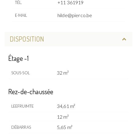
+11 361919
TÉL.
hilde@pierco.be
E-MAIL
DISPOSITION
Étage -1
32 m²
SOUS-SOL
Rez-de-chaussée
34,61 m²
LEEFRUIMTE
12 m²
5,65 m²
DÉBARRAS