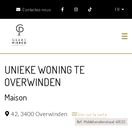
Contactez-nous
FR
Tog
UNIEKE WONING TE
OVERWINDEN
Maison
42,
3400 Overwinden
Voir sur la carte
Ref: Middelwindenstraat 42CCC