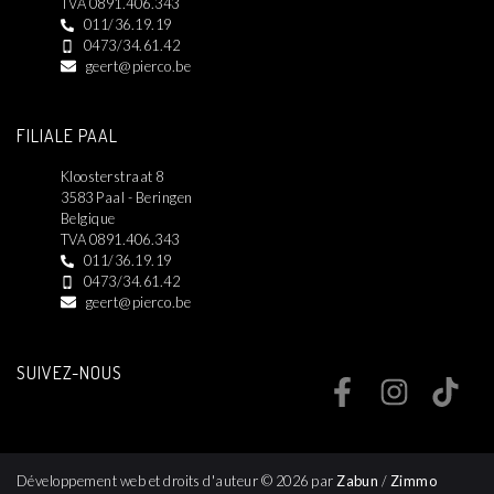
TVA 0891.406.343
011/36.19.19
0473/34.61.42
geert@pierco.be
FILIALE PAAL
Kloosterstraat 8
3583 Paal - Beringen
Belgique
TVA 0891.406.343
011/36.19.19
0473/34.61.42
geert@pierco.be
SUIVEZ-NOUS
Développement web et droits d'auteur © 2026 par
Zabun
/
Zimmo