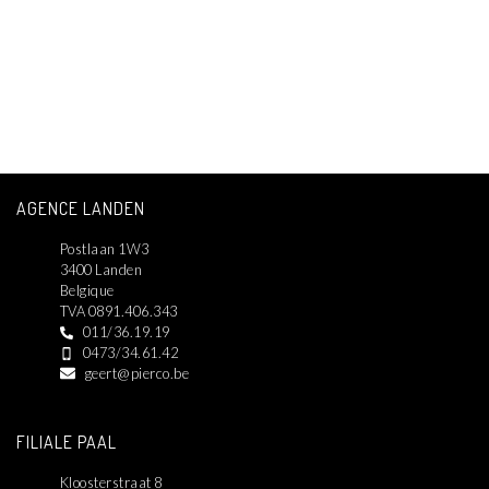
AGENCE LANDEN
Postlaan 1W3
3400 Landen
Belgique
TVA 0891.406.343
011/36.19.19
0473/34.61.42
geert@pierco.be
FILIALE PAAL
Kloosterstraat 8