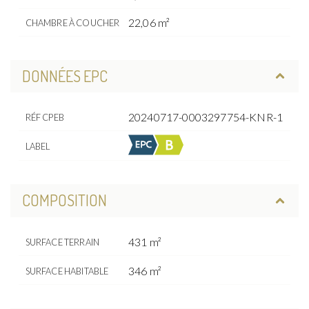
22,06 m²
CHAMBRE À COUCHER
DONNÉES EPC
20240717-0003297754-KNR-1
RÉF CPEB
LABEL
COMPOSITION
431 m²
SURFACE TERRAIN
346 m²
SURFACE HABITABLE