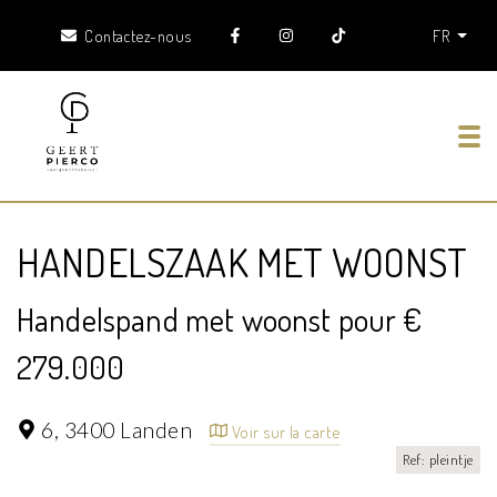
Contactez-nous
FR
Tog
HANDELSZAAK MET WOONST
Handelspand met woonst pour €
279.000
6,
3400 Landen
Voir sur la carte
Ref: pleintje