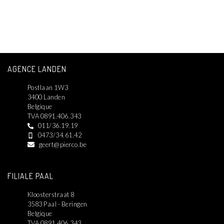
AGENCE LANDEN
Postlaan 1W3
3400 Landen
Belgique
TVA 0891.406.343
011/36.19.19
0473/34.61.42
geert@pierco.be
FILIALE PAAL
Kloosterstraat 8
3583 Paal - Beringen
Belgique
TVA 0891.406.343